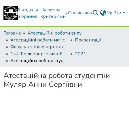
Фонди та
Пошук за
Статистика
Увійти
зібрання
критеріями
Головна
Атестаційні роботи випускників
Атестаційні роботи магістрів
Презентації
Факультет інженерних систем та екології
144 Теплоенергетика. Енергетичний менеджмент, енергоефективні муніципальні та промислові теплові технології
2021
Атестаційна робота студентки Муляр Анни Сергіївни
Атестаційна робота студентки
Муляр Анни Сергіївни