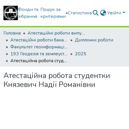
Фонди та
Пошук за
Статистика
Увійти
зібрання
критеріями
Головна
Атестаційні роботи випускників
Атестаційні роботи бакалаврів
Дипломні роботи
Факультет геоінформаційних систем та управління територіями
193 Геодезія та землеустрій. Землеустрій і кадастр
2025
Атестаційна робота студентки Князевич Надії Романівни
Атестаційна робота студентки
Князевич Надії Романівни