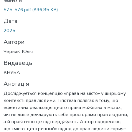
Вантажиться...
Файли
575-576.pdf
(836,85 KB)
Дата
2025
Автори
Червяк, Юлія
Видавець
КНУБА
Анотація
Досліджується концепцію «права на місто» у ширшому
контексті прав людини. Гіпотеза полягає в тому, що
ефективна реалізація цього права можлива в містах,
які не лише декларують себе просторами прав людини,
а й практично це підтверджують. Автор підкреслює,
що «місто-центричний» підхід до прав людини сприяє