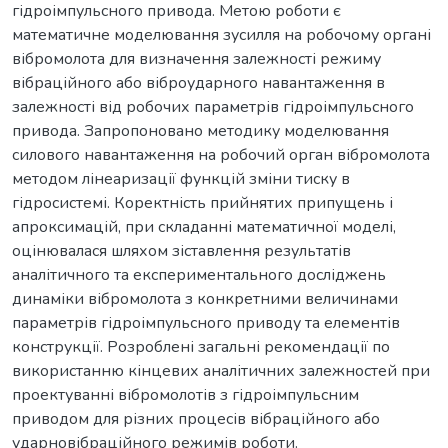
гідроімпульсного привода. Метою роботи є
математичне моделювання зусилля на робочому органі
вібромолота для визначення залежності режиму
вібраційного або віброударного навантаження в
залежності від робочих параметрів гідроімпульсного
привода. Запропоновано методику моделювання
силового навантаження на робочий орган вібромолота
методом лінеаризації функцій зміни тиску в
гідросистемі. Коректність прийнятих припущень і
апроксимацій, при складанні математичної моделі,
оцінювалася шляхом зіставлення результатів
аналітичного та експериментального досліджень
динаміки вібромолота з конкретними величинами
параметрів гідроімпульсного приводу та елементів
конструкції. Розроблені загальні рекомендації по
використанню кінцевих аналітичних залежностей при
проектуванні вібромолотів з гідроімпульсним
приводом для різних процесів вібраційного або
ударновібраційного режимів роботи.