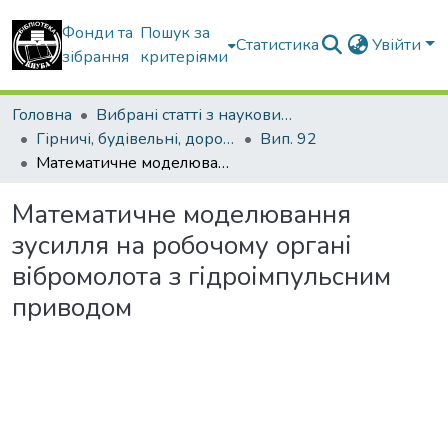
Фонди та
Пошук за
Статистика
Увійти
зібрання
критеріями
Головна
Вибрані статті з наукових збірників КНУБА
Гірничі, будівельні, дорожні та меліоративні машини
Вип. 92
Математичне моделювання зусилля на робочому органі вібромолота з гідроімпульсним приводом
Математичне моделювання
зусилля на робочому органі
вібромолота з гідроімпульсним
приводом