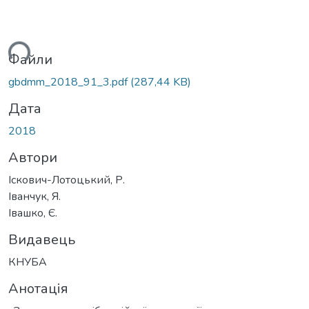
ься...
Файли
gbdmm_2018_91_3.pdf
(287,44 KB)
Дата
2018
Автори
Іскович-Лотоцький, Р.
Іванчук, Я.
Івашко, Є.
Видавець
КНУБА
Анотація