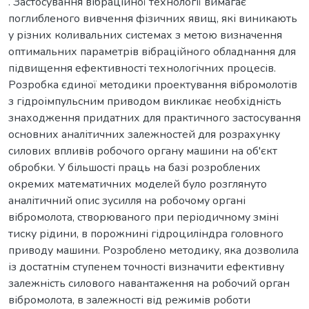
. Застосування вібраційної технології вимагає
поглибленого вивчення фізичних явищ, які виникають
у різних коливальних системах з метою визначення
оптимальних параметрів вібраційного обладнання для
підвищення ефективності технологічних процесів.
Розробка єдиної методики проектування вібромолотів
з гідроімпульсним приводом викликає необхідність
знаходження придатних для практичного застосування
основних аналітичних залежностей для розрахунку
силових впливів робочого органу машини на об'єкт
обробки. У більшості праць на базі розроблених
окремих математичних моделей було розглянуто
аналітичний опис зусилля на робочому органі
вібромолота, створюваного при періодичному зміні
тиску рідини, в порожнині гідроциліндра головного
приводу машини. Розроблено методику, яка дозволила
із достатнім ступенем точності визначити ефективну
залежність силового навантаження на робочий орган
вібромолота, в залежності від режимів роботи