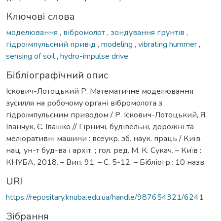
Ключові слова
моделювання
,
вібромолот
,
зондування ґрунтів
,
гідроімпульсний привід
,
modeling
,
vibrating hummer
,
sensing of soil
,
hydro-impulse drive
Бібліографічний опис
Іскович-Лотоцький Р. Математичне моделювання
зусилля на робочому органі вібромолота з
гідроімпульсним приводом / Р. Іскович-Лотоцький, Я.
Іванчук, Є. Івашко // Гірничі, будівельні, дорожні та
меліоративні машини : всеукр. зб. наук. праць / Київ.
нац. ун-т буд-ва і архіт. ; гол. ред. М. К. Сукач. – Київ :
КНУБА, 2018. – Вип. 91. – С. 5-12. – Бібліогр.: 10 назв.
URI
https://repositary.knuba.edu.ua/handle/987654321/6241
Зібрання