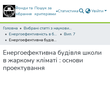
Фонди та
Пошук за
Статистика
Увійти
зібрання
критеріями
Головна
Вибрані статті з наукових збірників КНУБА
Енергоефективність в будівництві та архітектурі
Вип. 7
Енергоефективна будівля школи в жаркому кліматі : основи проектування
Енергоефективна будівля школи
в жаркому кліматі : основи
проектування