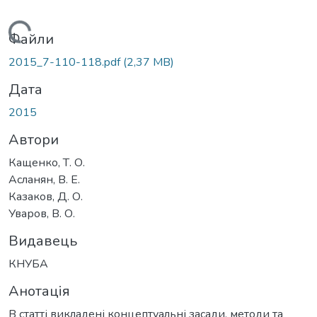
Вантажиться...
Файли
2015_7-110-118.pdf
(2,37 MB)
Дата
2015
Автори
Кащенко, Т. О.
Асланян, В. Е.
Казаков, Д. О.
Уваров, В. О.
Видавець
КНУБА
Анотація
В статті викладені концептуальні засади, методи та