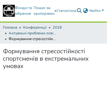
Фонди та
Пошук за
Статистика
Увійти
зібрання
критеріями
Головна
Конференції
2026
Актуальні проблеми освітнього процесу в контексті європейського вибору України
Формування стресостійкості спортсменів в екстремальних умовах
Формування стресостійкості
спортсменів в екстремальних
умовах