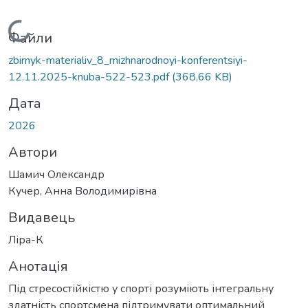
Вантажиться...
Файли
zbirnyk-materialiv_8_mizhnarodnoyi-konferentsiyi-
12.11.2025-knuba-522-523.pdf
(368,66 KB)
Дата
2026
Автори
Шамич Олександр
Кучер, Анна Володимирівна
Видавець
Ліра-К
Анотація
Під стресостійкістю у спорті розуміють інтегральну
здатність спортсмена підтримувати оптимальний