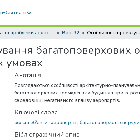
ми
Статистика
Сучасні проблеми архітектури та містобудування
Вип. 32
ування багатоповерхових о
х умовах
Анотація
Розглядаються особливості архітектурно-плануваль
багатоповерхових громадських будинків при їх роз
середовищі негативного впливу аеропортів.
Ключові слова
офісні об‘єкти
,
аеропорти
,
багатоповерхові споруди
Бібліографічний опис