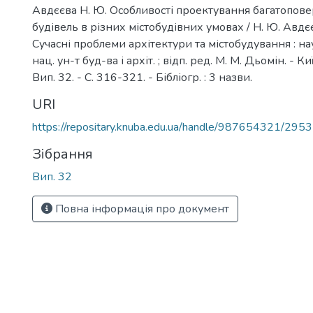
Авдєєва Н. Ю. Особливості проектування багатопов
будівель в різних містобудівних умовах / Н. Ю. Авдєєв
Сучасні проблеми архітектури та містобудування : наук
нац. ун-т буд-ва і архіт. ; відп. ред. М. М. Дьомін. - К
Вип. 32. - С. 316-321. - Бібліогр. : 3 назви.
URI
https://repositary.knuba.edu.ua/handle/987654321/2953
Зібрання
Вип. 32
Повна інформація про документ