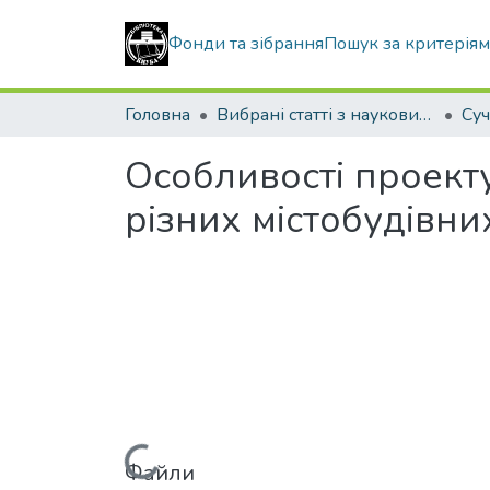
Фонди та зібрання
Пошук за критерія
Головна
Вибрані статті з наукових збірників КНУБА
Особливості проект
різних містобудівни
Файли