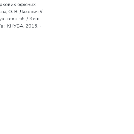
ерхових офісних
а, О. В. Ляхович //
.-техн. зб. / Київ.
иїв : КНУБА, 2013. -