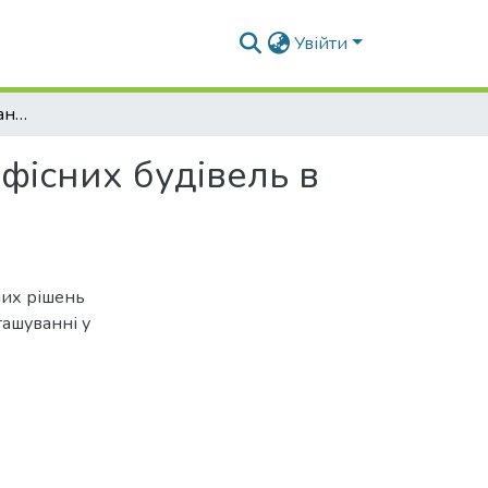
Увійти
Особливості проектування багатоповерхових офісних будівель в різних містобудівних умовах
фісних будівель в
них рішень
ташуванні у