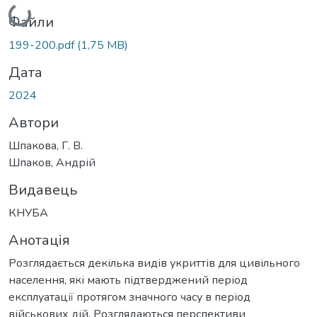
Вантажиться...
Файли
199-200.pdf
(1,75 MB)
Дата
2024
Автори
Шпакова, Г. В.
Шпаков, Андрій
Видавець
КНУБА
Анотація
Розглядається декілька видів укриттів для цивільного
населення, які мають підтверджений період
експлуатації протягом значного часу в період
військових дій. Розглядаються перспективи