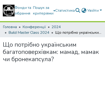
Фонди та
Пошук за
Статистика
Увійти
зібрання
критеріями
Головна
Конференції
2024
Build Master Class 2024
Що потрібно українським багатоповерхівкам: мамад, мамак чи бронекапсула?
Що потрібно українським
багатоповерхівкам: мамад, мамак
чи бронекапсула?