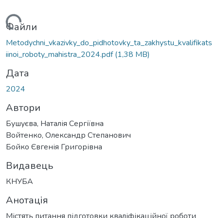
Вантажиться...
Файли
Metodychni_vkazivky_do_pidhotovky_ta_zakhystu_kvalifikats
iinoi_roboty_mahistra_2024.pdf
(1,38 MB)
Дата
2024
Автори
Бушуєва, Наталія Сергіївна
Войтенко, Олександр Степанович
Бойко Євгенія Григорівна
Видавець
КНУБА
Анотація
Містять питання підготовки кваліфікаційної роботи