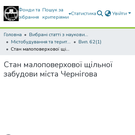
Фонди та
Пошук за
Статистика
Увійти
зібрання
критеріями
Головна
Вибрані статті з наукових збірників КНУБА
Містобудування та територіальне планування
Вип. 62(1)
Стан малоповерхової щільної забудови міста Чернігова
Стан малоповерхової щільної
забудови міста Чернігова