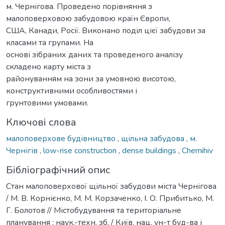
м. Чернігова. Проведено порівняння з
малоповерховою забудовою країн Європи,
США, Канади, Росії. Виконано поділ цієї забудови за
класами та групами. На
основі зібраних даних та проведеного аналізу
складено карту міста з
районуванням на зони за умовною висотою,
конструктивними особливостями і
грунтовими умовами.
Ключові слова
малоповерхове будівництво
,
щільна забудова
,
м.
Чернігів
,
low-rise construction
,
dense buildings
,
Chernihiv
Бібліографічний опис
Стан малоповерхової щільної забудови міста Чернігова
/ М. В. Корнієнко, М. М. Корзаченко, І. О. Прибитько, М.
Г. Болотов // Містобудування та територіальне
планування : наук.-техн. зб. / Київ. нац. ун-т буд-ва і