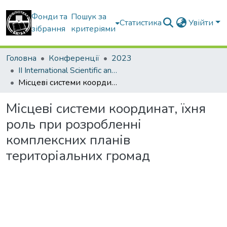
Фонди та
Пошук за
Статистика
Увійти
зібрання
критеріями
Головна
Конференції
2023
ІІ International Scientific and Practical Conference LAND & PROPERTY DEVELOPMENT: INNOVATIONS AND TRANSFORMATIONS
Місцеві системи координат, їхня роль при розробленні комплексних планів територіальних громад
Місцеві системи координат, їхня
роль при розробленні
комплексних планів
територіальних громад