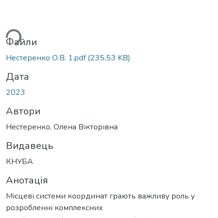
ься...
Файли
Нестеренко О.В. 1.pdf
(235,53 KB)
Дата
2023
Автори
Нестеренко, Олена Вікторівна
Видавець
КНУБА
Анотація
Місцеві системи координат грають важливу роль у
розробленні комплексних