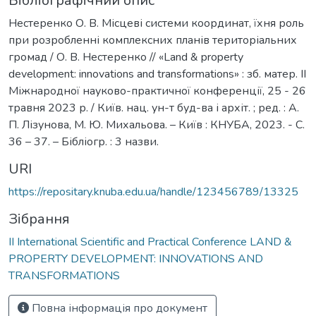
Бібліографічний опис
Нестеренко О. В. Місцеві системи координат, їхня роль
при розробленні комплексних планів територіальних
громад / О. В. Нестеренко // «Land & property
development: innovations and transformations» : зб. матер. ІІ
Міжнародної науково-практичної конференції, 25 - 26
травня 2023 р. / Київ. нац. ун-т буд-ва і архіт. ; ред. : А.
П. Лізунова, М. Ю. Михальова. – Київ : КНУБА, 2023. - С.
36 – 37. – Бібліогр. : 3 назви.
URI
https://repositary.knuba.edu.ua/handle/123456789/13325
Зібрання
ІІ International Scientific and Practical Conference LAND &
PROPERTY DEVELOPMENT: INNOVATIONS AND
TRANSFORMATIONS
Повна інформація про документ