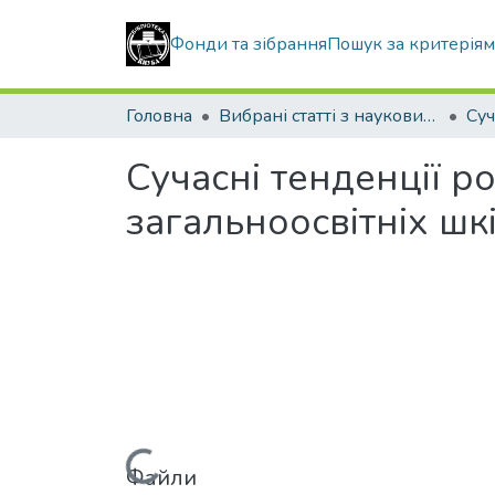
Фонди та зібрання
Пошук за критерія
Головна
Вибрані статті з наукових збірників КНУБА
Сучасні тенденції р
загальноосвітніх шк
Файли