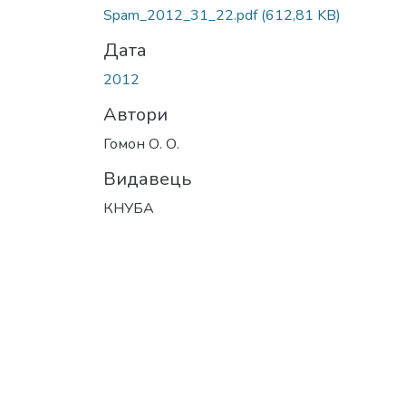
Вантажиться...
Spam_2012_31_22.pdf
(612,81 KB)
Дата
2012
Автори
Гомон О. О.
Видавець
КНУБА