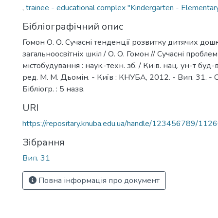
,
trainee - educational complex "Kindergarten - Elementar
Бібліографічний опис
Гомон О. О. Сучасні тенденції розвитку дитячих дошк
загальноосвітніх шкіл / О. О. Гомон // Сучасні пробле
містобудування : наук.-техн. зб. / Київ. нац. ун-т буд-ва 
ред. М. М. Дьомін. - Київ : КНУБА, 2012. - Вип. 31. - 
Бібліогр. : 5 назв.
URI
https://repositary.knuba.edu.ua/handle/123456789/112
Зібрання
Вип. 31
Повна інформація про документ