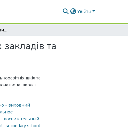
Увійти
Сучасні тенденції розвитку дитячих дошкільних закладів та загальноосвітніх шкіл
 закладів та
ьноосвітніх шкіл та
очаткова школа» .
но - виховний
льное
 - воспитательный
ol
,
secondary school