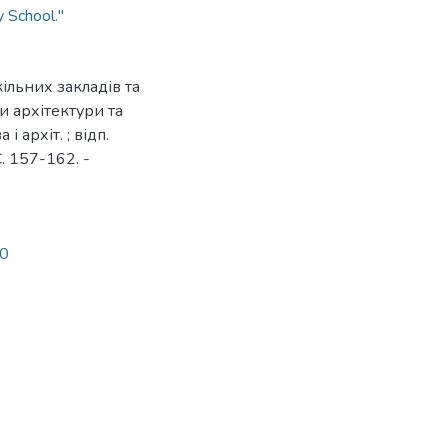
y School."
ільних закладів та
ми архітектури та
і архіт. ; відп.
С. 157-162. -
60