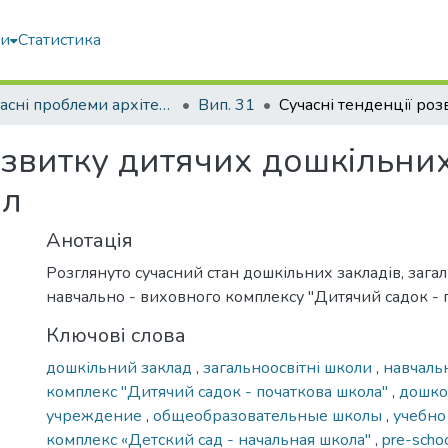
ми
Статистика
Сучасні проблеми архітектури та містобудування
Вип. 31
озвитку дитячих дошкільних
іл
Анотація
Розглянуто сучасний стан дошкільних закладів, загал
навчально - виховного комплексу "Дитячий садок - п
Ключові слова
дошкільний заклад
,
загальноосвітні школи
,
навчаль
комплекс "Дитячий садок - початкова школа"
,
дошко
учреждение
,
общеобразовательные школы
,
учебно
комплекс «Детский сад - начальная школа"
,
pre-scho