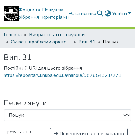
Фонди та
Пошук за
Статистика
Увійти
зібрання
критеріями
Головна
Вибрані статті з наукових збірників КНУБА
Сучасні проблеми архітектури та містобудування
Вип. 31
Пошук
Вип. 31
Постійний URI для цього зібрання
https://repositary.knuba.edu.ua/handle/987654321/271
Переглянути
результатів
Повернутись до результатів