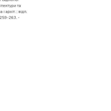
хітектури та
і архіт. ; відп.
 259-263. -