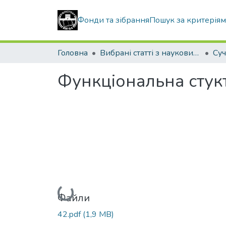
Фонди та зібрання
Пошук за критерія
Головна
Вибрані статті з наукових збірників КНУБА
Функціональна стукт
Вантажиться...
Файли
42.pdf
(1,9 MB)