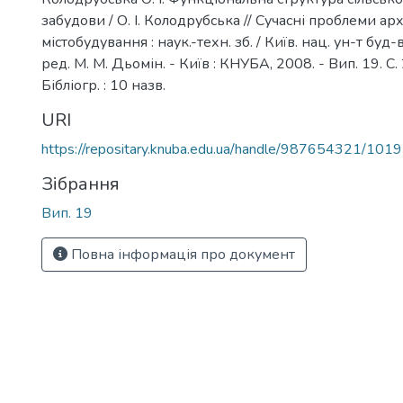
забудови / О. І. Колодрубська // Сучасні проблеми ар
містобудування : наук.-техн. зб. / Київ. нац. ун-т буд-ва 
ред. М. М. Дьомін. - Київ : КНУБА, 2008. - Вип. 19. С.
Бібліогр. : 10 назв.
URI
https://repositary.knuba.edu.ua/handle/987654321/1019
Зібрання
Вип. 19
Повна інформація про документ