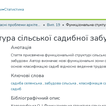
ми
Статистика
Сучасні проблеми архітектури та містобудування
Вип. 19
ура сільської садибної за
Анотація
Стаття присвячена функціональній структурі сільськ
забудови. Автор визначає нові функціональні зони с
основі класифікацію садиб відносно ведення трудово
Ключові слова
садиба селянська
,
забудова сільська
,
класифікація 
садиб
Бібліографічний опис
Колодрубська О. І. Функціональна структура сільсько