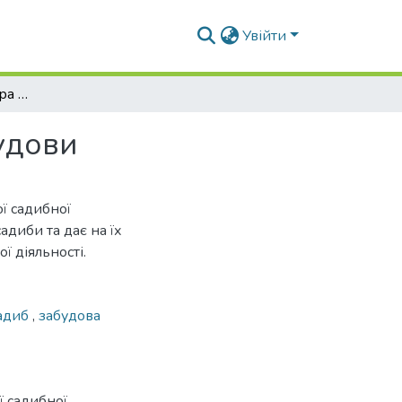
Увійти
Функціональна стуктура сільської садибної забудови
будови
ої садибної
адиби та дає на їх
ї діяльності.
садиб
,
забудова
ї садибної