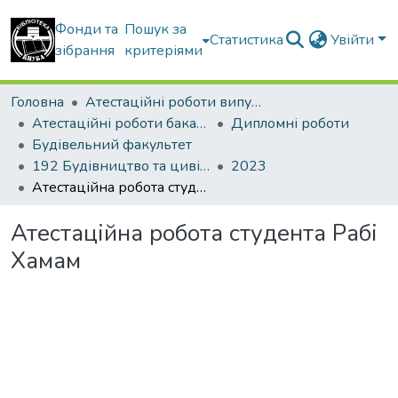
Фонди та
Пошук за
Статистика
Увійти
зібрання
критеріями
Головна
Атестаційні роботи випускників
Атестаційні роботи бакалаврів
Дипломні роботи
Будівельний факультет
192 Будівництво та цивільна інженерія. Промислове і цивільне будівництво
2023
Атестаційна робота студента Рабі Хамам
Атестаційна робота студента Рабі
Хамам