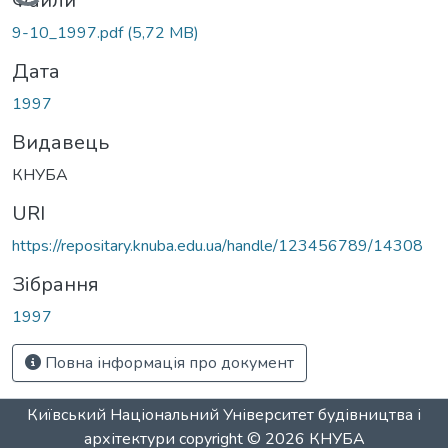
Вантажиться...
Файли
9-10_1997.pdf
(5,72 MB)
Дата
1997
Видавець
КНУБА
URI
https://repositary.knuba.edu.ua/handle/123456789/14308
Зібрання
1997
Повна інформація про документ
Київський Національний Університет будівництва і
архітектури
copyright © 2026
КНУБА