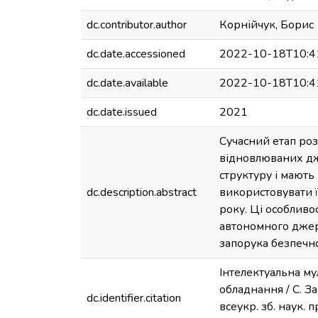
dc.contributor.author
Корнійчук, Борис
dc.date.accessioned
2022-10-18T10:4
dc.date.available
2022-10-18T10:4
dc.date.issued
2021
Сучасний етап ро
відновлюваних дже
структуру і мають
dc.description.abstract
використовувати ї
року. Ці особливо
автономного джере
запорука безпечної
Інтелектуальна му
обладнання / С. За
dc.identifier.citation
всеукр. зб. наук. п