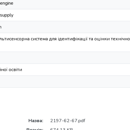
 engine
supply
m
льтисенсорна система для ідентифікації та оцінки технічн
ної освіти
Назва:
2197-62-67.pdf