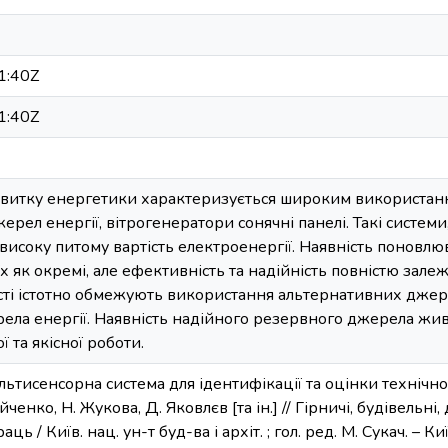
1:40Z
1:40Z
звитку енергетики характеризується широким використан
рел енергії, вітрогенератори сонячні панелі. Такі системи
 високу питому вартість електроенергії. Наявність поновл
х як окремі, але ефективність та надійність повністю зале
сті істотно обмежують використання альтернативних джере
ла енергії. Наявність надійного резервного джерела жив
 та якісної роботи.
льтисенсорна система для ідентифікації та оцінки технічн
йченко, Н. Жукова, Д. Яковлєв [та ін.] // Гірничі, будівельн
раць / Київ. нац. ун-т буд-ва і архіт. ; гол. ред. М. Сукач. – К