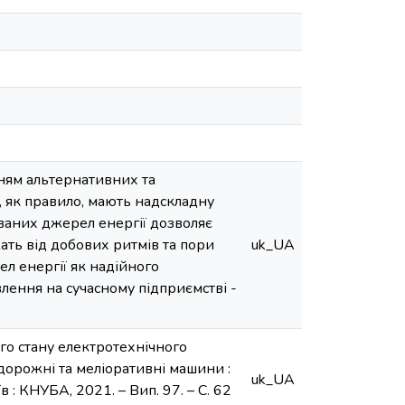
ням альтернативних та
, як правило, мають надскладну
юваних джерел енергії дозволяє
жать від добових ритмів та пори
uk_UA
л енергії як надійного
лення на сучасному підприємстві -
ого стану електротехнічного
і, дорожні та меліоративні машини :
uk_UA
иїв : КНУБА, 2021. – Вип. 97. – С. 62