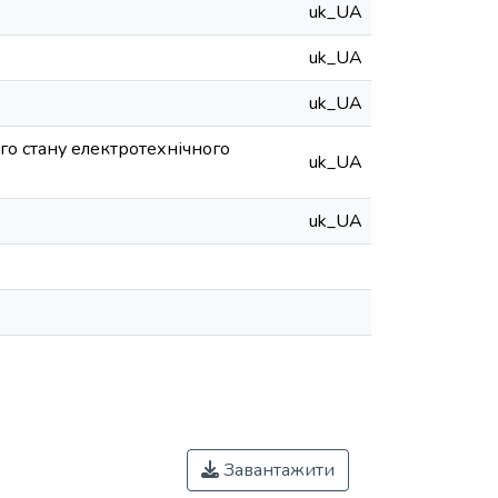
uk_UA
uk_UA
uk_UA
ого стану електротехнічного
uk_UA
uk_UA
Завантажити