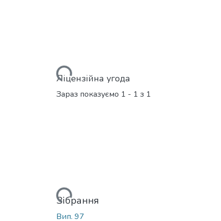
Вантажиться...
Ліцензійна угода
Зараз показуємо
1 - 1 з 1
Вантажиться...
Зібрання
Вип. 97