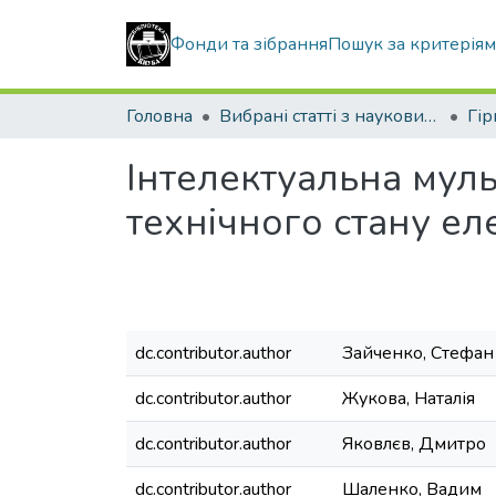
Фонди та зібрання
Пошук за критерія
Головна
Вибрані статті з наукових збірників КНУБА
Інтелектуальна муль
технічного стану е
dc.contributor.author
Зайченко, Стефан
dc.contributor.author
Жукова, Наталія
dc.contributor.author
Яковлєв, Дмитро
dc.contributor.author
Шаленко, Вадим