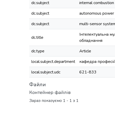
dc.subject
internal combustion
dc.subject
autonomous power 
dc.subject
multi-sensor syste
Інтелектуальна му
dc.title
обладнання
dc.type
Article
local.subject.department
кафедра професій
local.subject.udc
621-833
Файли
Контейнер файлів
Зараз показуємо
1 - 1 з 1