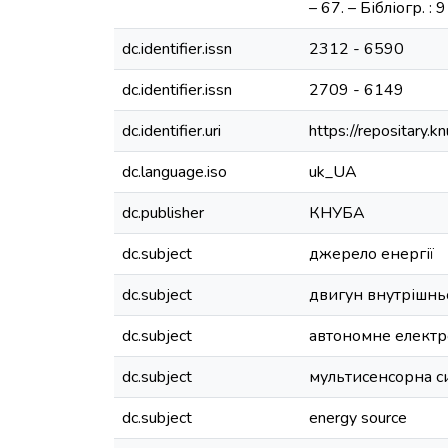
– 67. – Бібліогр. : 
dc.identifier.issn
2312 - 6590
dc.identifier.issn
2709 - 6149
dc.identifier.uri
https://repositary
dc.language.iso
uk_UA
dc.publisher
КНУБА
dc.subject
джерело енергії
dc.subject
двигун внутрішнь
dc.subject
автономне електр
dc.subject
мультисенсорна с
dc.subject
energy source