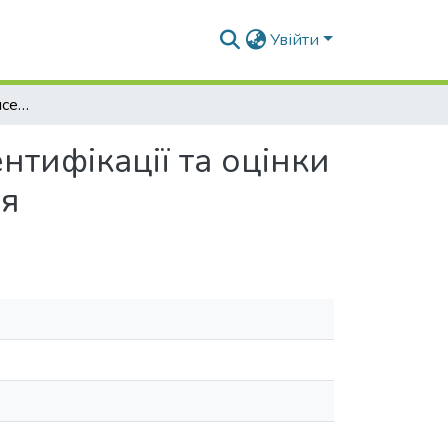
Увійти
Інтелектуальна мультисенсорна система для ідентифікації та оцінки технічного стану електротехнічного обладнання
нтифікації та оцінки
ня