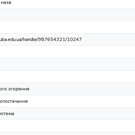
9 назв.
.knuba.edu.ua/handle/987654321/10247
ого згоряння
опостачання
истема