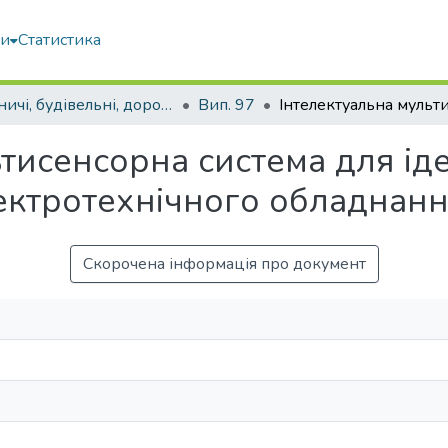
ми
Статистика
Гірничі, будівельні, дорожні та меліоративні машини
Вип. 97
тисенсорна система для іде
лектротехнічного обладнан
Скорочена інформація про документ