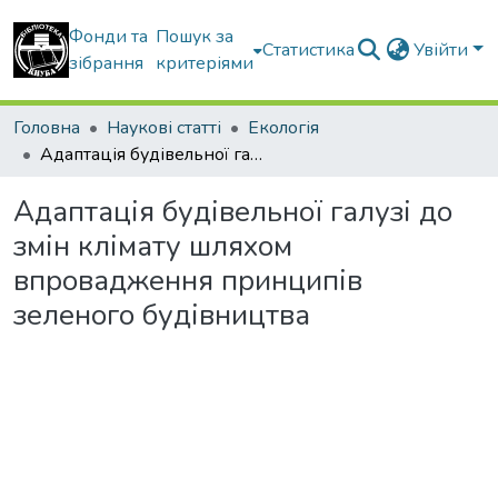
Фонди та
Пошук за
Статистика
Увійти
зібрання
критеріями
Головна
Наукові статті
Екологія
Адаптація будівельної галузі до змін клімату шляхом впровадження принципів зеленого будівництва
Адаптація будівельної галузі до
змін клімату шляхом
впровадження принципів
зеленого будівництва