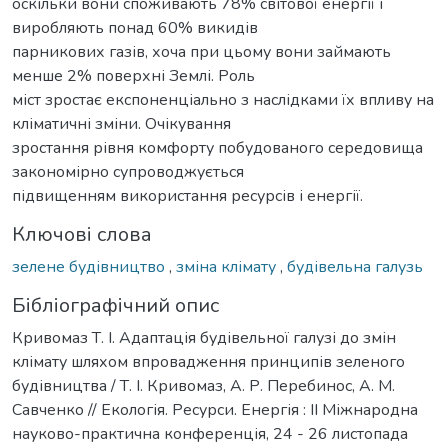
оскільки вони споживають 78% світової енергії і
виробляють понад 60% викидів
парникових газів, хоча при цьому вони займають
менше 2% поверхні Землі. Роль
міст зростає експоненціально з наслідками їх впливу на
кліматичні зміни. Очікування
зростання рівня комфорту побудованого середовища
закономірно супроводжується
підвищенням використання ресурсів і енергії.
Ключові слова
зелене будівництво
,
зміна клімату
,
будівельна галузь
Бібліографічний опис
Кривомаз Т. І. Адаптація будівельної галузі до змін
клімату шляхом впровадження принципів зеленого
будівництва / Т. І. Кривомаз, А. Р. Перебинос, А. М.
Савченко // Екологія. Ресурси. Енергія : ІІ Міжнародна
науково-практична конференція, 24 - 26 листопада