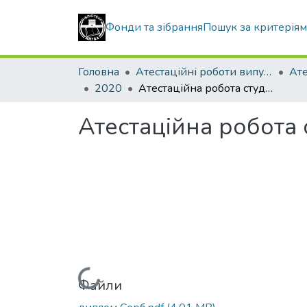
Фонди та зібрання
Пошук за критерія
Головна
Атестаційні роботи випускників
2020
Атестаційна робота студента Серб Романа Васильовича
Атестаційна робота
Вантажиться...
Файли