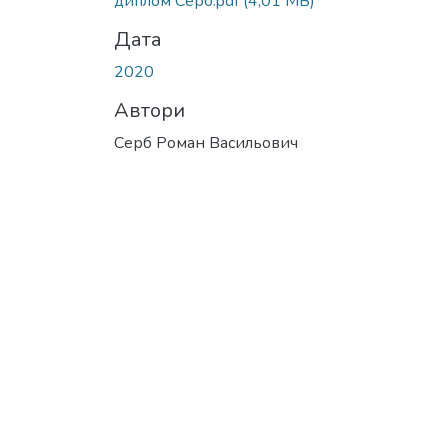
диплом Серб.pdf
(4,01 MB)
Дата
2020
Автори
Серб Роман Васильович