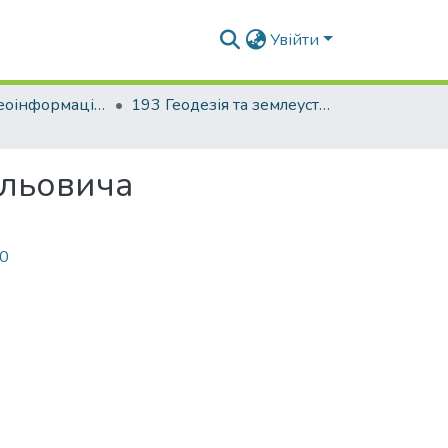
Увійти
Факультет геоінформаційних систем та управління територіями
193 Геодезія та землеустрій. Геоінформаційні системи і технології
ильовича
00