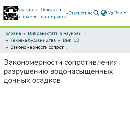
Фонди та
Пошук за
Статистика
Увійти
зібрання
критеріями
Головна
Вибрані статті з наукових збірників КНУБА
Техніка будівництва
Вип. 10
Закономерности сопротивления разрушению водонасыщенных донных осадков
Закономерности сопротивления
разрушению водонасыщенных
донных осадков