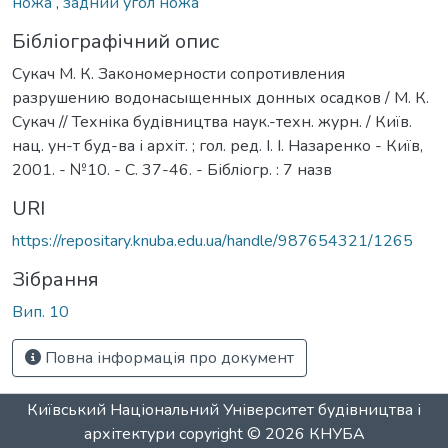
ножа
,
задний угол ножа
Бібліографічний опис
Сукач М. К. Закономерности сопротивления
разрушению водонасыщенных донных осадков / М. К.
Сукач // Техніка будівництва наук.-техн. журн. / Київ.
нац. ун-т буд-ва і архіт. ; гол. ред. І. І. Назаренко - Київ,
2001. - №10. - С. 37-46. - Бібліогр. : 7 назв
URI
https://repositary.knuba.edu.ua/handle/987654321/1265
Зібрання
Вип. 10
Повна інформація про документ
Київський Національний Університет будівництва і
архітектури
copyright © 2026
КНУБА