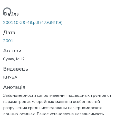
ться...
Файли
200110-39-48.pdf
(479,86 KB)
Дата
2001
Автори
Сукач, М. К.
Видавець
КНУБА
Анотація
Закономерности сопротивления подводных грунтов от
параметров землеройных машин и особенностей
разрушения среды исследованы на черноморских
донных осадках. Ранее установлена независимость