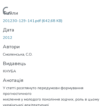
Вантажиться...
Файли
201230-129-141.pdf
(642,68 KB)
Дата
2012
Автори
Смоленська, С.О.
Видавець
КНУБА
Анотація
У статті розглянуто передумови формування
прогностичного
мислення у молодого покоління зодчих, роль в цьому
української архітектурної