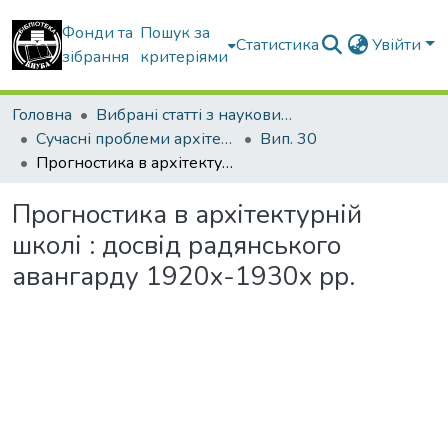
Фонди та
Пошук за
Статистика
Увійти
зібрання
критеріями
Головна
Вибрані статті з наукових збірників КНУБА
Сучасні проблеми архітектури та містобудування
Вип. 30
Прогностика в архітектурній школі : досвід радянського авангарду 1920х-1930х рр.
Прогностика в архітектурній
школі : досвід радянського
авангарду 1920х-1930х рр.