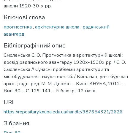
школи 1920-30-х рр.
Ключові слова
прогностика
,
архітектурна школа
,
радянський
авангард
Бібліографічний опис
Смоленська С. О. Прогностика в архітектурній школі :
досвід радянського авангарду 1920х-1930х рр. / С. О.
Смоленська // Сучасні проблеми архітектури та
містобудування : наук.-техн. сб. / Київ. нац. ун-т буд-ва і
архіт. ; відп. ред. М. М. Дьомін. - Київ : КНУБА, 2012. -
Вип. 30. - С. 129-141. - Бібліогр : 12 назв.
URI
https://repositary.knuba.edu.ua/handle/987654321/2626
Зібрання
Вип. 30