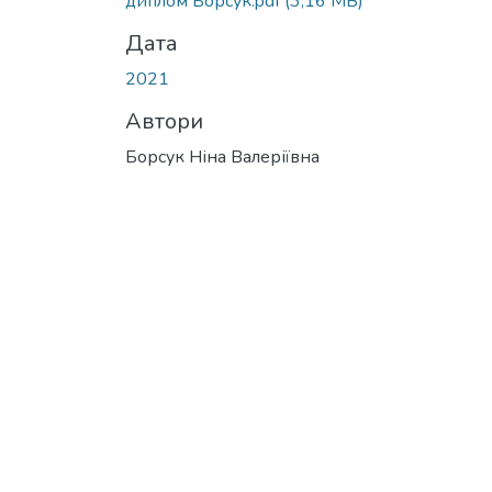
диплом Борсук.pdf
(3,16 MB)
Дата
2021
Автори
Борсук Ніна Валеріївна