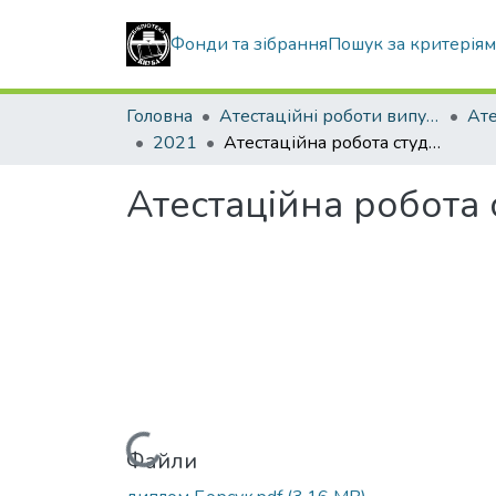
Фонди та зібрання
Пошук за критерія
Головна
Атестаційні роботи випускників
2021
Атестаційна робота студентки Борсук Ніни Валеріївни
Атестаційна робота 
Вантажиться...
Файли