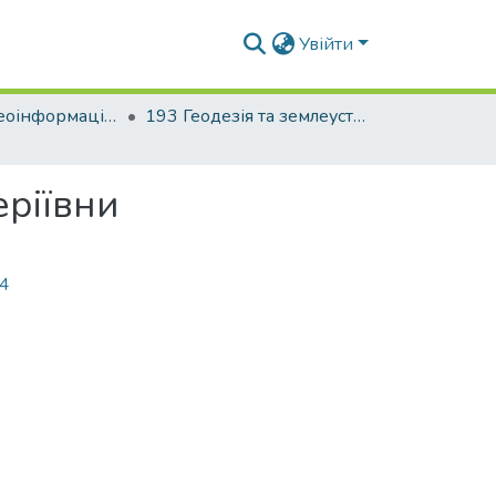
Увійти
Факультет геоінформаційних систем та управління територіями
193 Геодезія та землеустрій. Геоінформаційні системи і технології
еріївни
34