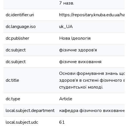
7 назв.
dc.identifier.uri
https://repositary.knuba.edu.ua
dc.language.iso
uk_UA
dc.publisher
Нова Ідеологія
dc.subject
фізичне здоров’я
dc.subject
фізичне виховання
Основи формування знань щод
dc.title
здоров’я в системі фізичного 
студентської молоді.
dc.type
Article
local.subject.department
кафедра фізичного виховання і
local.subject.udc
61