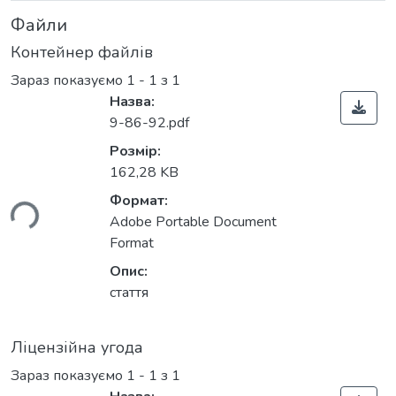
Файли
Контейнер файлів
Зараз показуємо
1 - 1 з 1
Назва:
9-86-92.pdf
Розмір:
162,28 KB
Формат:
ься...
Adobe Portable Document
Format
Опис:
стаття
Ліцензійна угода
Зараз показуємо
1 - 1 з 1