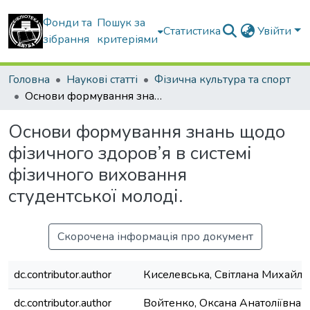
Фонди та
Пошук за
Статистика
Увійти
зібрання
критеріями
Головна
Наукові статті
Фізична культура та спорт
Основи формування знань щодо фізичного здоров’я в системі фізичного виховання студентської молоді.
Основи формування знань щодо
фізичного здоров’я в системі
фізичного виховання
студентської молоді.
Скорочена інформація про документ
dc.contributor.author
Киселевська, Світлана Михайлі
dc.contributor.author
Войтенко, Оксана Анатоліївна