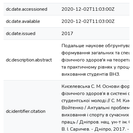
dc.date.accessioned
2020-12-02T11:03:00Z
dc.date.available
2020-12-02T11:03:00Z
dc.date.issued
2017
Подальше наукове обгрунтуван
формування загальних та спец
dc.description.abstract
фізичного здоров'я на теорети
та практичному рівнях у процес
виховання студентів ВНЗ.
Киселевська С. М. Основи фор
фізичного здоров’я в системі 
студентської молоді // С. М. Кисе
Войтенко / Актуальні проблеми
dc.identifier.citation
виховання і спорту в сучасних ум
праць / Дніпров. нац. ун-т ім. О.
В. І. Саричев. - Дніпро, 2017. - С.