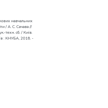
ткових навчальних
 / А. С. Сачава //
-техн. сб. / Київ.
иїв : КНУБА, 2018. -