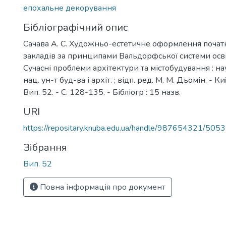
епохальне декорування
Бібліографічний опис
Сачава А. С. Художньо-естетичне оформлення поча
закладів за принципами Вальдорфської системи освіти
Сучасні проблеми архітектури та містобудування : наук.
нац. ун-т буд-ва і архіт. ; відп. ред. М. М. Дьомін. - К
Вип. 52. - С. 128-135. - Бібліогр : 15 назв.
URI
https://repositary.knuba.edu.ua/handle/987654321/5053
Зібрання
Вип. 52
Повна інформація про документ