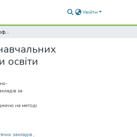
Увійти
Художньо-естетичне оформлення початкових навчальних закладів за принципами Вальдорфської системи освіти
навчальних
и освіти
тно-
кладів за
джено на методі
тячих закладів
,