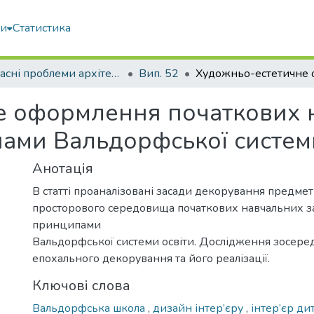
ми
Статистика
Сучасні проблеми архітектури та містобудування
Вип. 52
е оформлення початкових 
пами Вальдорфської систем
Анотація
В статті проаналізовані засади декорування предме
просторового середовища початкових навчальних за
принципами
Вальдорфської системи освіти. Дослідження зосере
епохального декорування та його реалізації.
Ключові слова
Вальдорфська школа
,
дизайн інтер’єру
,
інтер’єр ди