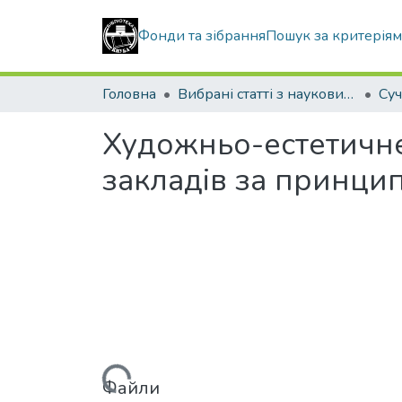
Фонди та зібрання
Пошук за критерія
Головна
Вибрані статті з наукових збірників КНУБА
Художньо-естетичн
закладів за принци
Файли