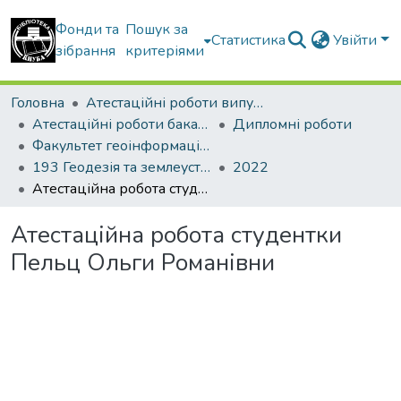
Фонди та
Пошук за
Статистика
Увійти
зібрання
критеріями
Головна
Атестаційні роботи випускників
Атестаційні роботи бакалаврів
Дипломні роботи
Факультет геоінформаційних систем та управління територіями
193 Геодезія та землеустрій. Землеустрій і кадастр
2022
Атестаційна робота студентки Пельц Ольги Романівни
Атестаційна робота студентки
Пельц Ольги Романівни