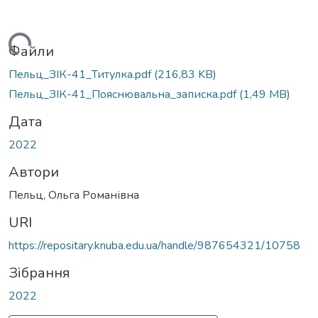
Вантажиться...
Файли
Пельц_ЗІК-41_Титулка.pdf
(216,83 KB)
Пельц_ЗІК-41_Пояснювальна_записка.pdf
(1,49 MB)
Дата
2022
Автори
Пельц, Ольга Романівна
URI
https://repositary.knuba.edu.ua/handle/987654321/10758
Зібрання
2022