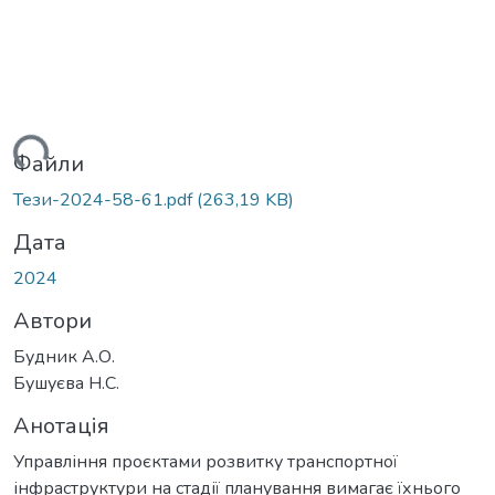
иться...
Файли
Тези-2024-58-61.pdf
(263,19 KB)
Дата
2024
Автори
Будник А.О.
Бушуєва Н.С.
Анотація
Управління проєктами розвитку транспортної
інфраструктури на стадії планування вимагає їхнього