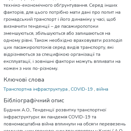
техніко-економічного обґрунтування. Серед інших
факторів, для цього потрібно мати дані про попит на
громадський транспорт і його динаміку у часі, щоб
визначити тенденції – де пасажиропотоки
зменшуються, збільшуються або залишаються на
одному рівні. Також необхідно враховувати розподіл
цих пасажиропотоків серед видів транспорту, які
відрізняються за специфікою організації та
експлуатації, і зовнішні фактори можуть впливати на
кожен з них по-різному.
Ключові слова
Транспортна інфраструктура
,
COVID-19
,
війна
Бібліографічний опис
Будник А.О., Тенденції розвитку транспортної
інфраструктури: як пандемія COVID-19 та
повномасштабна війна вплинули на обсяги перевезень
комунальним громадським транспортом у Києві / А.О.