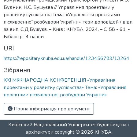
Будник, Н.С. Бушуєва // Управління проектами у
розвитку суспільства.Тема: «Управління проєктами
післявоєнної розбудови України»: тези доповідей / відп.
за вип. С.Д.Бушуєв. – Київ : КНУБА, 2024. – С. 58 - 61. -
Бібліогр.: 4 назви.
URI
https://repositary.knuba.edu.ua/handle/123456789/13264
Зібрання
ХХI МІЖНАРОДНА КОНФЕРЕНЦІЯ «Управління
проектами у розвитку суспільства» Тема: «Управління
проєктами післявоєнної розбудови України»
Повна інформація про документ
Київський Національний Університет будівництва і
архітектури
copyright © 2026
КНУБА