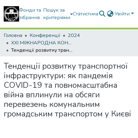
Фонди та
Пошук за
Статистика
Увійти
зібрання
критеріями
Головна
Конференції
2024
ХХI МІЖНАРОДНА КОНФЕРЕНЦІЯ «Управління проектами у розвитку суспільства» Тема: «Управління проєктами післявоєнної розбудови України»
Тенденції розвитку транспортної інфраструктури: як пандемія COVID-19 та повномасштабна війна вплинули на обсяги перевезень комунальним громадським транспортом у Києві
Тенденції розвитку транспортної
інфраструктури: як пандемія
COVID-19 та повномасштабна
війна вплинули на обсяги
перевезень комунальним
громадським транспортом у Києві