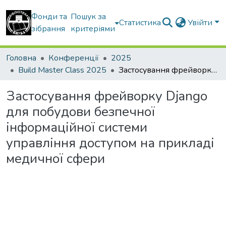
Фонди та
Пошук за
Статистика
Увійти
зібрання
критеріями
Головна
Конференції
2025
Build Master Class 2025
Застосування фрейворку Django для побудови безпечної інформаційної системи управління доступом на прикладі медичної сфери
Застосування фрейворку Django
для побудови безпечної
інформаційної системи
управління доступом на прикладі
медичної сфери