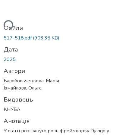
ься...
Файли
517-518.pdf
(903,35 KB)
Дата
2025
Автори
Балобольченкова, Марія
Ізмайлова, Ольга
Видавець
КНУБА
Анотація
У статті розглянуто роль фреймворку Django у