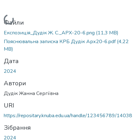
Вантажиться...
Файли
Експозиція_Дудік Ж. С._АРХ-20-6.png
(11,3 MB)
Пояснювальна записка КРБ Дудік Арх20-6.pdf
(4,22
MB)
Дата
2024
Автори
Дудік Жанна Сергіївна
URI
https://repositary.knuba.edu.ua/handle/123456789/14038
Зібрання
2024