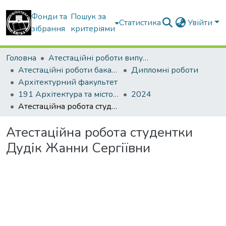
Фонди та
Пошук за
Статистика
Увійти
зібрання
критеріями
Головна
Атестаційні роботи випускників
Атестаційні роботи бакалаврів
Дипломні роботи
Архітектурний факультет
191 Архітектура та містобудування
2024
Атестаційна робота студентки Дудік Жанни Сергіївни
Атестаційна робота студентки
Дудік Жанни Сергіївни