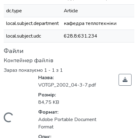
dc.type
Article
local.subject.department
кафедра теплотехніки
local.subject.udc
628.8:631.234
Файли
Контейнер файлів
Зараз показуємо
1 - 1 з 1
Назва:
VOTGP_2002_04-3-7.pdf
Розмір:
84,75 KB
Формат:
Вантажиться...
Adobe Portable Document
Format
Опис: