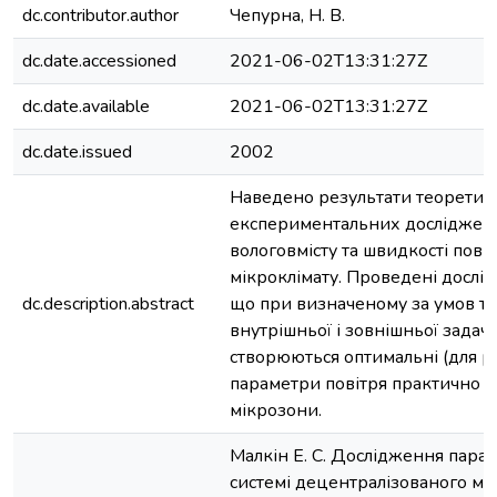
dc.contributor.author
Чепурна, Н. В.
dc.date.accessioned
2021-06-02T13:31:27Z
dc.date.available
2021-06-02T13:31:27Z
dc.date.issued
2002
Наведено результати теоретичн
експериментальних досліджень 
вологовмісту та швидкості повіт
мікроклімату. Проведені дослі
dc.description.abstract
що при визначеному за умов те
внутрішньої і зовнішньої задачі 
створюються оптимальні (для р
параметри повітря практично в 
мікрозони.
Малкін Е. С. Дослідження парам
системі децентралізованого мі