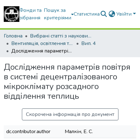
Фонди та
Пошук за
Статистика
Увійти
зібрання
критеріями
Головна
Вибрані статті з наукових збірників КНУБА
Вентиляція, освітлення та теплогазопостачання
Вип. 4
Дослідження параметрів повітря в системі децентралізованого мікроклімату розсадного відділення теплиць
Дослідження параметрів повітря
в системі децентралізованого
мікроклімату розсадного
відділення теплиць
Скорочена інформація про документ
dc.contributor.author
Малкін, Е. С.