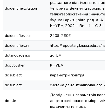
розсадного відділення теплиць / 
dc.identifier.citation
Чепурна // Вентиляція, освітлен
теплогазопостачання : наук.-техн.
буд-ва і архіт. ; відп. ред. А. А. 
КНУБА, 2002. – Вип. 4. – С. 3 - 7.
dc.identifier.issn
2409-2606
dc.identifier.uri
https://repositary.knuba.edu.ua
dc.language.iso
uk_UA
dc.publisher
КНУБА
dc.subject
параметри повітря
dc.subject
система децентралізованого мі
Дослідження параметрів повітр
dc.title
децентралізованого мікрокліма
відділення теплиць