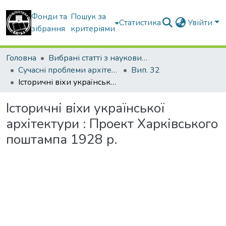
Фонди та
Пошук за
Статистика
Увійти
зібрання
критеріями
Головна
Вибрані статті з наукових збірників КНУБА
Сучасні проблеми архітектури та містобудування
Вип. 32
Історичні віхи української архітектури : Проект Харківського поштампа 1928 р.
Історичні віхи української
архітектури : Проект Харківського
поштампа 1928 р.