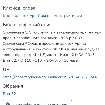
Ключові слова
історія архітектури України
,
конструктивізм
Бібліографічний опис
Смоленська С. О. Історичні віхи української архітектури:
проект Харківського поштампа 1928 р. / С. О.
Смоленська // Сучасні проблеми архітектури та
містобудування : наук.-техн. зб. / Київ. нац. ун-т буд-ва і
архіт. ; відп. ред. М. М. Дьомін. - Київ : КНУБА, 2013. -
Вип. 32. - С. 110 - 118. - Бібліогр. : 16 назв.
URI
https://repositary.knuba.edu.ua/handle/987654321/3244
Зібрання
Вип. 32
Повна інформація про документ