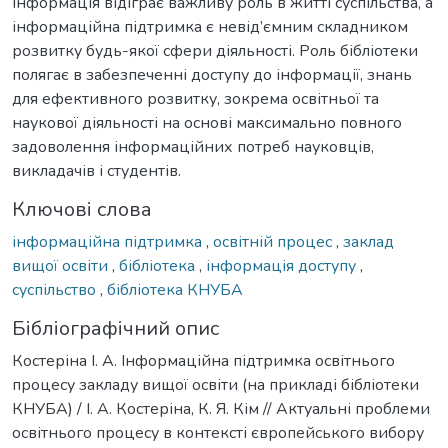
Інформація відіграє важливу роль в житті суспільства, а
інформаційна підтримка є невід’ємним складником
розвитку будь-якої сфери діяльності. Роль бібліотеки
полягає в забезпеченні доступу до інформації, знань
для ефективного розвитку, зокрема освітньої та
наукової діяльності на основі максимально повного
задоволення інформаційних потреб науковців,
викладачів і студентів.
Ключові слова
інформаційна підтримка
,
освітній процес
,
заклад
вищої освіти
,
бібліотека
,
інформація доступу
,
суспільство
,
бібліотека КНУБА
Бібліографічний опис
Костеріна І. А. Інформаційна підтримка освітнього
процесу закладу вищої освіти (на прикладі бібліотеки
КНУБА) / І. А. Костеріна, К. Я. Кім // Актуальні проблеми
освітнього процесу в контексті європейського вибору