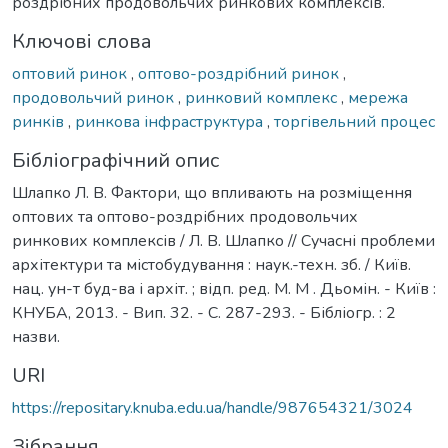
роздрібних продовольчих ринкових комплексів.
Ключові слова
оптовий ринок
,
оптово-роздрібний ринок
,
продовольчий ринок
,
ринковий комплекс
,
мережа
ринків
,
ринкова інфраструктура
,
торгівельний процес
Бібліографічний опис
Шлапко Л. В. Фактори, що впливають на розміщення
оптових та оптово-роздрібних продовольчих
ринкових комплексів / Л. В. Шлапко // Сучасні проблеми
архітектури та містобудування : наук.-техн. зб. / Київ.
нац. ун-т буд-ва і архіт. ; відп. ред. М. М . Дьомін. - Київ :
КНУБА, 2013. - Вип. 32. - С. 287-293. - Бібліогр. : 2
назви.
URI
https://repositary.knuba.edu.ua/handle/987654321/3024
Зібрання