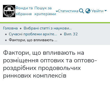
Фонди та
Пошук за
Статистика
Увійти
зібрання
критеріями
Головна
Вибрані статті з наукових збірників КНУБА
Сучасні проблеми архітектури та містобудування
Вип. 32
Фактори, що впливають на розміщення оптових та оптово-роздрібних продовольчих ринкових комплексів
Фактори, що впливають на
розміщення оптових та оптово-
роздрібних продовольчих
ринкових комплексів