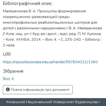
Бібліографічний опис
Малашенкова В. А. Принципы формирования
коррекционно-развивающей среды
многопрофильных реабилитационных центров для
детей с различными нарушениями / В. А. Малашенкова
// Київ. нац. ун-т буд-ва і архіт. ; відп. ред. П. М. Куліков.
– Київ : КНУБА, 2014. – Вип. 4. – С. 235-240. – Бібліогр. :
2 назв.
URI
https://repositary.knuba.edu.ua/handle/987654321/1360
Зібрання
Вип. 4
Повна інформація про документ
Київський Національний Університет будівництва і