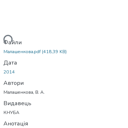
ться...
Файли
Малашенкова.pdf
(418,39 KB)
Дата
2014
Автори
Малашенкова, В. А.
Видавець
КНУБА
Анотація