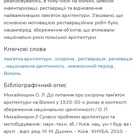
реалізовувались, в тому числі на Волині, шляхом
інвентаризації, реставрації та відновлення
найважливіших пам’яток архітектури. З’ясовано, що
основною мотивацією реставраційних робіт було,
насамперед, збереження об’єктів, що втілювали
національні риси польської архітектури.
Ключові слова
пам’ятка архітектури
,
охорона
,
реставрація
,
реновація
,
національна ідентичність
,
міжвоєнний період
,
Волинь
Бібліографічний опис
Михайлишин О. Л. До питання про охорону пам'яток
архітектури на Волині у 1920-30-х роках в контексті
збереження національної ідентичності / О. Л.
Михайлишин // Сучасні проблеми архітектури та
містобудування : наук.-техн. зб. / Київ. нац. ун-т буд-ва і
архіт. ; відп. ред. М. М. Дьомін. - Київ : КНУБА, 2010. -