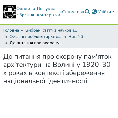
Фонди та
Пошук за
Статистика
Увійти
зібрання
критеріями
Головна
Вибрані статті з наукових збірників КНУБА
Сучасні проблеми архітектури та містобудування
Вип. 23
До питання про охорону пам'яток архітектури на Волині у 1920-30-х роках в контексті збереження національної ідентичності
До питання про охорону пам'яток
архітектури на Волині у 1920-30-
х роках в контексті збереження
національної ідентичності