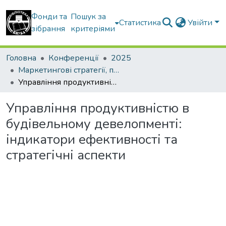
Фонди та
Пошук за
Статистика
Увійти
зібрання
критеріями
Головна
Конференції
2025
Маркетингові стратегії, підприємництво і торгівля: сучасний стан, напрямки розвитку
Управління продуктивністю в будівельному девелопменті: індикатори ефективності та стратегічні аспекти
Управління продуктивністю в
будівельному девелопменті:
індикатори ефективності та
стратегічні аспекти