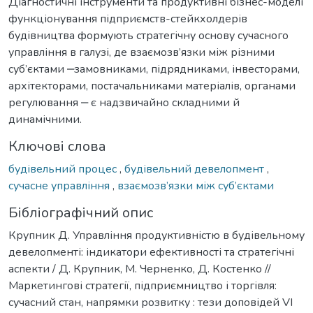
Діагностичні інструменти та продуктивні бізнес-моделі
функціонування підприємств-стейкхолдерів
будівництва формують стратегічну основу сучасного
управління в галузі, де взаємозв’язки між різними
суб’єктами ‒замовниками, підрядниками, інвесторами,
архітекторами, постачальниками матеріалів, органами
регулювання ‒ є надзвичайно складними й
динамічними.
Ключові слова
будівельний процес
,
будівельний девелопмент
,
сучасне управління
,
взаємозв’язки між суб’єктами
Бібліографічний опис
Крупник Д. Управління продуктивністю в будівельному
девелопменті: індикатори ефективності та стратегічні
аспекти / Д. Крупник, М. Черненко, Д. Костенко //
Маркетингові стратегії, підприємництво і торгівля:
сучасний стан, напрямки розвитку : тези доповідей VІ