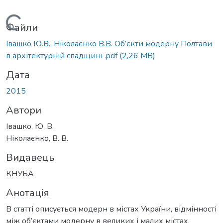
Вантажиться...
Файли
Івашко Ю.В., Ніколаєнко В.В. Об’єкти модерну Полтави
в архітектурній спадщині .pdf
(2,26 MB)
Дата
2015
Автори
Івашко, Ю. В.
Ніколаєнко, В. В.
Видавець
КНУБА
Анотація
В статті описується модерн в містах України, відмінності
між об’єктами модерну в великих і малих містах.