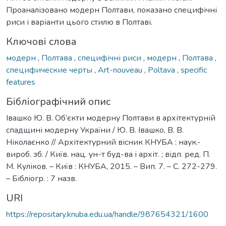
Проаналізовано модерн Полтави, показано специфічні
риси і варіанти цього стилю в Полтаві.
Ключові слова
модерн
,
Полтава
,
специфічні риси
,
модерн
,
Полтава
,
специфические черты
,
Art-nouveau
,
Poltava
,
specific
features
Бібліографічний опис
Івашко Ю. В. Об’єкти модерну Полтави в архітектурній
спадщині модерну України / Ю. В. Івашко, В. В.
Ніколаєнко // Архітектурний вісник КНУБА : наук.-
вироб. зб. / Київ. нац. ун-т буд-ва і архіт. ; відп. ред. П.
М. Куліков. – Київ : КНУБА, 2015. – Вип. 7. – С. 272-279.
– Бібліогр. : 7 назв.
URI
https://repositary.knuba.edu.ua/handle/987654321/1600