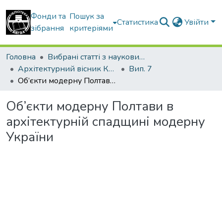
Фонди та
Пошук за
Статистика
Увійти
зібрання
критеріями
Головна
Вибрані статті з наукових збірників КНУБА
Архітектурний вісник КНУБА
Вип. 7
Об’єкти модерну Полтави в архітектурній спадщині модерну України
Об’єкти модерну Полтави в
архітектурній спадщині модерну
України