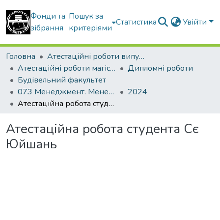
Фонди та
Пошук за
Статистика
Увійти
зібрання
критеріями
Головна
Атестаційні роботи випускників
Атестаційні роботи магістрів
Дипломні роботи
Будівельний факультет
073 Менеджмент. Менеджмент організацій і адміністрування
2024
Атестаційна робота студента Сє Юйшань
Атестаційна робота студента Сє
Юйшань