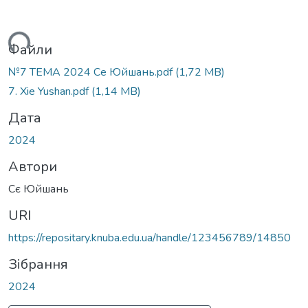
антажиться...
Файли
№7 ТЕМА 2024 Се Юйшань.pdf
(1,72 MB)
7. Xie Yushan.pdf
(1,14 MB)
Дата
2024
Автори
Сє Юйшань
URI
https://repositary.knuba.edu.ua/handle/123456789/14850
Зібрання
2024