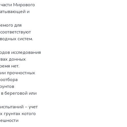
й части Мирового
абатывающей и
емого для
соответствуют
водных систем.
одов исследования
твах донных
ремя нет.
ии прочностных
боотбора
грунтов
 в береговой или
испытаний − учет
х грунтах котого
решности