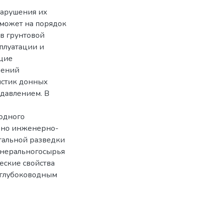
нарушения их
 может на порядок
в грунтовой
сплуатации и
щие
рений
истик донных
 давлением. В
водного
лено инженерно-
тальной разведки
инеральногосырья
еские свойства
 глубоководным