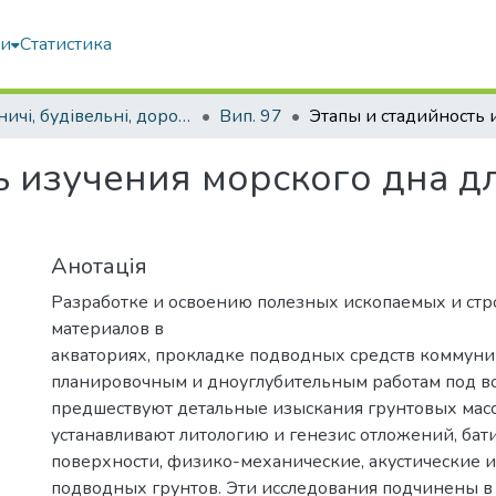
ми
Статистика
Гірничі, будівельні, дорожні та меліоративні машини
Вип. 97
ь изучения морского дна 
Анотація
Разработке и освоению полезных ископаемых и ст
материалов в
акваториях, прокладке подводных средств коммуни
планировочным и дноуглубительным работам под в
предшествуют детальные изыскания грунтовых масс
устанавливают литологию и генезис отложений, ба
поверхности, физико-механические, акустические и
подводных грунтов. Эти исследования подчинены в