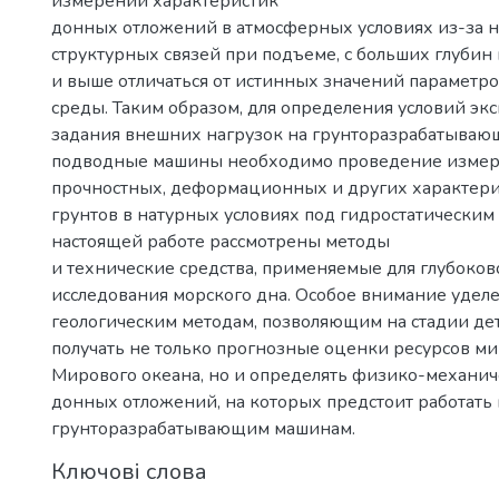
измерений характеристик
донных отложений в атмосферных условиях из-за 
структурных связей при подъеме, с больших глубин
и выше отличаться от истинных значений параметро
среды. Таким образом, для определения условий эк
задания внешних нагрузок на грунторазрабатываю
подводные машины необходимо проведение изме
прочностных, деформационных и других характер
грунтов в натурных условиях под гидростатическим
настоящей работе рассмотрены методы
и технические средства, применяемые для глубоко
исследования морского дна. Особое внимание уде
геологическим методам, позволяющим на стадии де
получать не только прогнозные оценки ресурсов м
Мирового океана, но и определять физико-механич
донных отложений, на которых предстоит работать
грунторазрабатывающим машинам.
Ключові слова