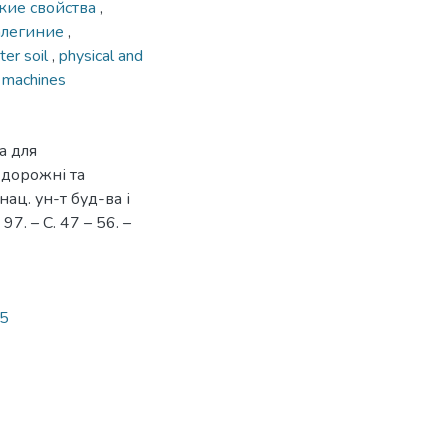
кие свойства
,
алегиние
,
er soil
,
physical and
n machines
а для
, дорожні та
нац. ун-т буд-ва і
97. – С. 47 – 56. –
45