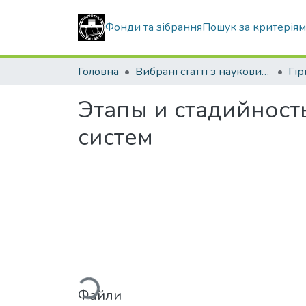
Фонди та зібрання
Пошук за критерія
Головна
Вибрані статті з наукових збірників КНУБА
Этапы и стадийност
систем
Вантажиться...
Файли