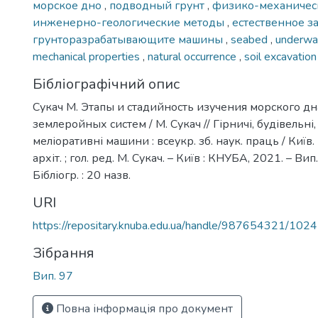
морское дно
,
подводный грунт
,
физико-механичес
инженерно-геологические методы
,
естественное з
грунторазрабатывающите машины
,
seabed
,
underwat
mechanical properties
,
natural occurrence
,
soil excavatio
Бібліографічний опис
Сукач М. Этапы и стадийность изучения морского дн
землеройных систем / М. Сукач // Гірничі, будівельні
меліоративні машини : всеукр. зб. наук. праць / Київ. 
архіт. ; гол. ред. М. Сукач. – Київ : КНУБА, 2021. – Вип. 
Бібліогр. : 20 назв.
URI
https://repositary.knuba.edu.ua/handle/987654321/102
Зібрання
Вип. 97
Повна інформація про документ