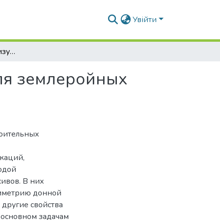
Увійти
Этапы и стадийность изучения морского дна для землеройных систем
для землеройных
роительных
каций,
одой
ивов. В них
тиметрию донной
 другие свойства
 основном задачам