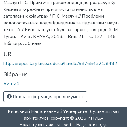
Маслун Г. С. Практичні рекомендації до розрахунку
кисневого режиму при очистці стічних вод на
затоплених фільтрах / Г. С. Маслун // Проблеми
водопостачання, водовідведення та гідравліки : наук.-
техн. зб. / Київ. нац. ун-т буд-ва і архіт. ; гол. ред. А. М.
Тугай. – Київ : КНУБА, 2013. – Вип. 21. – С. 127 – 146. –
Бібліогр. : 30 назв.
URI
https://repositary.knuba.edu.ua/handle/987654321/8482
Зібрання
Вип. 21
Повна інформація про документ
Київський Національний Університет будівництва і
архітектури
copyright © 2026
КНУБА
Налаштування доступності
Надіслати відгук