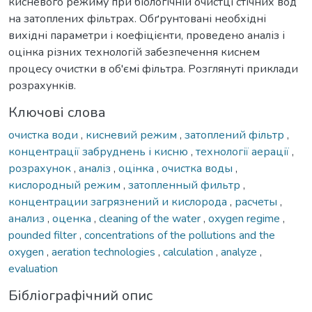
кисневого режиму при біологічній очистці стічних вод
на затоплених фільтрах. Обґрунтовані необхідні
вихідні параметри і коефіцієнти, проведено аналіз і
оцінка різних технологій забезпечення киснем
процесу очистки в об'ємі фільтра. Розглянуті приклади
розрахунків.
Ключові слова
очистка води
,
кисневий режим
,
затоплений фільтр
,
концентрації забруднень і кисню
,
технології аерації
,
розрахунок
,
аналіз
,
оцінка
,
очистка воды
,
кислородный режим
,
затопленный фильтр
,
концентрации загрязнений и кислорода
,
расчеты
,
анализ
,
оценка
,
cleaning of the water
,
oxygen regime
,
pounded filter
,
concentrations of the pollutions and the
oxygen
,
aeration technologies
,
calculation
,
analyze
,
evaluation
Бібліографічний опис