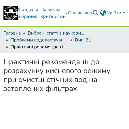
Фонди та
Пошук за
Статистика
Увійти
зібрання
критеріями
Головна
Вибрані статті з наукових збірників КНУБА
Проблеми водопостачання, водовідведення та гідравліки
Вип. 21
Практичні рекомендації до розрахунку кисневого режиму при очистці стічних вод на затоплених фільтрах
Практичні рекомендації до
розрахунку кисневого режиму
при очистці стічних вод на
затоплених фільтрах