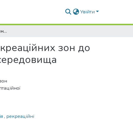
Увійти
Засоби реконструктивної адаптації існуючих рекреаційних зон до сучасних вимог безбар’єрного архітектурного середовища
екреаційних зон до
 середовища
зон
птаційної
ія
,
рекреаційні