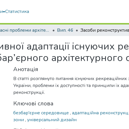
ми
Статистика
Сучасні проблеми архітектури та містобудування
Вип. 46
вної адаптації існуючих р
бар’єрного архітектурного
Анотація
В статті розглянуто питання існуючих рекреаційних 
України, проблеми їх доступності та принципи їх ада
реконструкції.
Ключові слова
безбар'єрне середовище
,
адаптаційна реконструкц
зони
,
універсальний дизайн