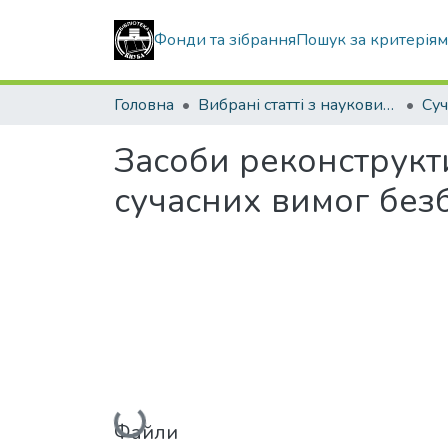
Фонди та зібрання
Пошук за критерія
Головна
Вибрані статті з наукових збірників КНУБА
Засоби реконструкти
сучасних вимог без
Вантажиться...
Файли