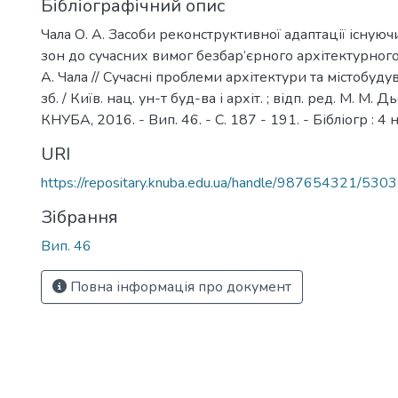
Бібліографічний опис
Чала О. А. Засоби реконструктивної адаптації існую
зон до сучасних вимог безбар’єрного архітектурног
А. Чала // Сучасні проблеми архітектури та містобудув
зб. / Київ. нац. ун-т буд-ва і архіт. ; відп. ред. М. М. Дь
КНУБА, 2016. - Вип. 46. - С. 187 - 191. - Бібліогр : 4 
URI
https://repositary.knuba.edu.ua/handle/987654321/5303
Зібрання
Вип. 46
Повна інформація про документ