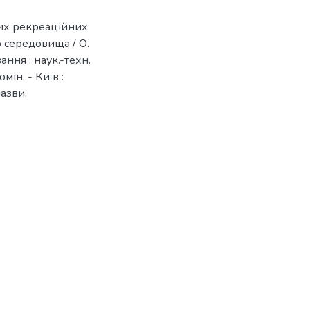
чих рекреаційних
о середовища / О.
ання : наук.-техн.
омін. - Київ :
назви.