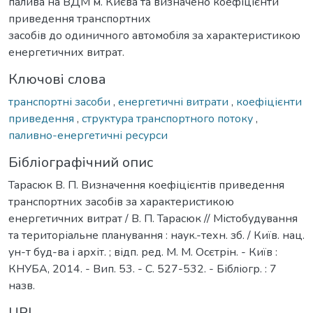
палива на ВДМ м. Києва та визначено коефіцієнти
приведення транспортних
засобів до одиничного автомобіля за характеристикою
енергетичних витрат.
Ключові слова
транспортні засоби
,
енергетичні витрати
,
коефіцієнти
приведення
,
структура транспортного потоку
,
паливно-енергетичні ресурси
Бібліографічний опис
Тарасюк В. П. Визначення коефіцієнтів приведення
транспортних засобів за характеристикою
енергетичних витрат / В. П. Тарасюк // Містобудування
та територіальне планування : наук.-техн. зб. / Київ. нац.
ун-т буд-ва і архіт. ; відп. ред. М. М. Осєтрін. - Київ :
КНУБА, 2014. - Вип. 53. - С. 527-532. - Бібліогр. : 7
назв.
URI