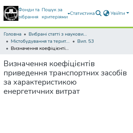
Фонди та
Пошук за
Статистика
Увійти
зібрання
критеріями
Головна
Вибрані статті з наукових збірників КНУБА
Містобудування та територіальне планування
Вип. 53
Визначення коефіцієнтів приведення транспортних засобів за характеристикою енергетичних витрат
Визначення коефіцієнтів
приведення транспортних засобів
за характеристикою
енергетичних витрат