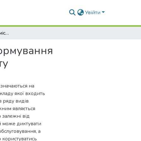
Увійти
Аеродром як один із містобудівних факторів формування соціально-економічного ядра населеного пункту
формування
ту
изначаються на
складу якої входить
з ряду видів
жним являється
 залежні від
ий може диктувати
обслуговування, а
о користуватись