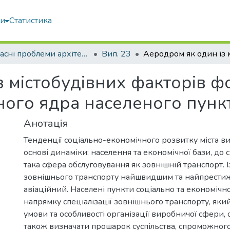
ми
Статистика
Сучасні проблеми архітектури та містобудування
Вип. 23
з містобудівних факторів 
ного ядра населеного пунк
Анотація
Тенденції соціально-економічного розвитку міста в
основі динаміки: населення та економічної бази, до 
така сфера обслуговування як зовнішній транспорт. І
зовнішнього транспорту найшвидшим та найпрести
авіаційний. Населені пункти соціально та економічно
напрямку спеціалізації зовнішнього транспорту, як
умови та особливості організації виробничої сфери, 
також визначати прошарок суспільства, спроможног