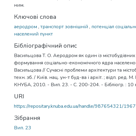
ним.
Ключові слова
аеродром
,
транспорт зовнішній
,
потенціал соціаль
населений пункт
Бібліографічний опис
Васильцова Т. О. Аеродром як один із містобудівних
формування соціально-економічного ядра населеного
Васильцова // Сучасні проблеми архітектури та містоб
техн. зб. / Київ. нац. ун-т буд-ва і архіт. ; відп. ред. М.
КНУБА, 2010. - Вип. 23. - С. 200-204. - Бібліогр. : 10 
URI
https://repositary.knuba.edu.ua/handle/987654321/1967
Зібрання
Вип. 23