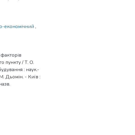
но-економічний
,
 факторів
 пункту / Т. О.
удування : наук.-
 М. Дьомін. - Київ :
назв.