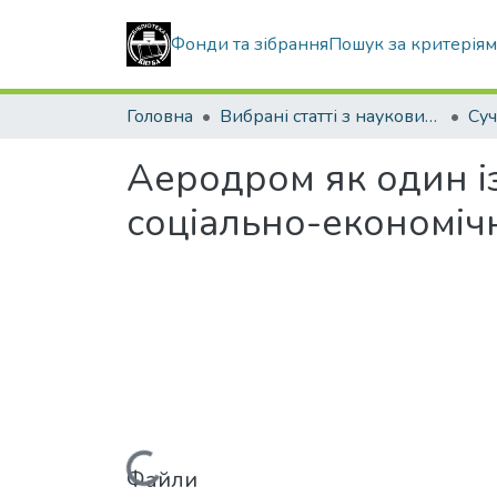
Фонди та зібрання
Пошук за критерія
Головна
Вибрані статті з наукових збірників КНУБА
Аеродром як один і
соціально-економіч
Файли