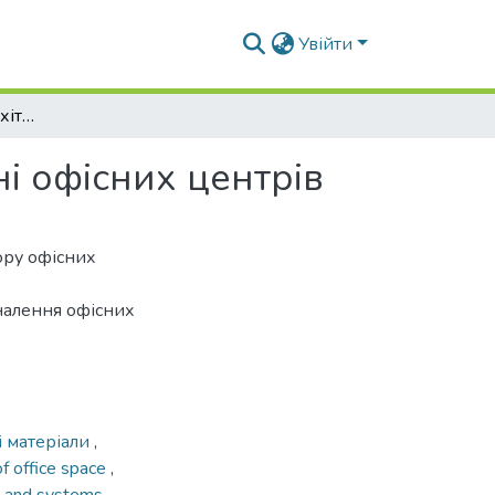
Увійти
Основи екологічної архітектури при формуванні офісних центрів
і офісних центрів
ору офісних
налення офісних
і матеріали
,
of office space
,