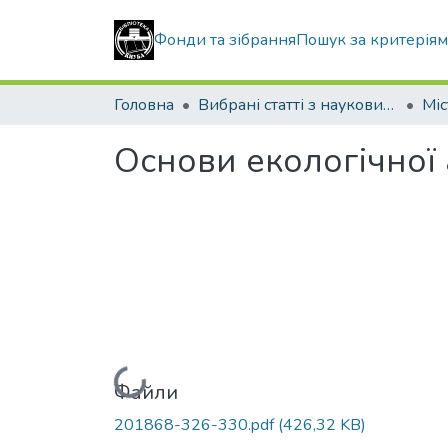
Фонди та зібрання
Пошук за критерія
Головна
Вибрані статті з наукових збірників КНУБА
Основи екологічної
Вантажиться...
Файли
201868-326-330.pdf
(426,32 KB)