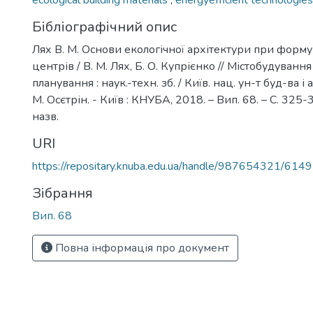
ecological building materials
,
energyefficient technologie
Бібліографічний опис
Лях В. М. Основи екологічної архітектури при форм
центрів / В. М. Лях, Б. О. Купрієнко // Містобудуванн
планування : наук.-техн. зб. / Київ. нац. ун-т буд-ва і ар
М. Осєтрін. - Київ : КНУБА, 2018. – Вип. 68. – С. 325-32
назв.
URI
https://repositary.knuba.edu.ua/handle/987654321/6149
Зібрання
Вип. 68
Повна інформація про документ