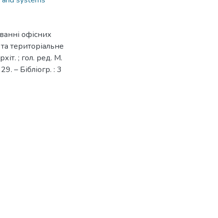
s and systems
уванні офісних
я та територіальне
хіт. ; гол. ред. М.
9. – Бібліогр. : 3