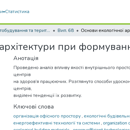
ми
Статистика
Містобудування та територіальне планування
Вип. 68
 архітектури при формуванн
Анотація
Проведено аналіз впливу якості внутрішнього прост
центрів
на здоров’я працюючих. Розглянуто способи удоско
центрів,
виділені тенденції їх розвитку.
Ключові слова
організація офісного простору
,
екологічні будівельн
енергоефективні технології та системи
,
organization 