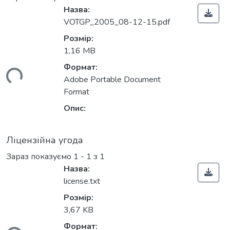
Назва:
VOTGP_2005_08-12-15.pdf
Розмір:
1,16 MB
Формат:
ться...
Adobe Portable Document
Format
Опис:
Ліцензійна угода
Зараз показуємо
1 - 1 з 1
Назва:
license.txt
Розмір:
3,67 KB
Формат: