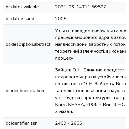
dc.date.available
2021-06-14T11:56:52Z
dc.date.issued
2005
У статті наведено результати до
прецесії вихрового ядра в закру
dc.description.abstract
наявності зони зворотних потоків
теоретичні залежності, виконана в
процесу
Зайцев О. Н. Влияние прецессии
вихревого ядра на устойчивость 
потока газа / О. Н. Зайцев // Вент
dc.identifier.citation
та теплогазопостачання : наук.-техн
ун-т буд-ва і архітектури. ; гол. ред
Київ : КНУБА, 2005. - Вип. 8. – C. 12
2 назви.
dc.identifier.issn
2409 - 2606