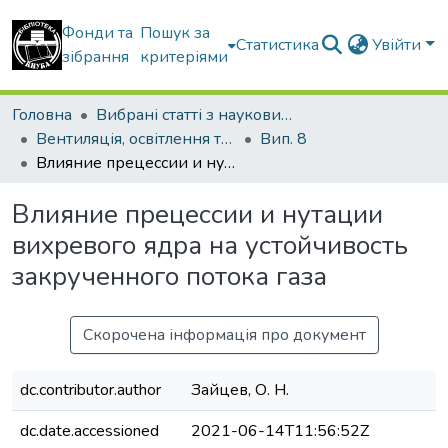
Фонди та
Пошук за
Статистика
Увійти
зібрання
критеріями
Головна
Вибрані статті з наукових збірників КНУБА
Вентиляція, освітлення та теплогазопостачання
Вип. 8
Влияние прецессии и нутации вихревого ядра на устойчивость закрученного потока газа
Влияние прецессии и нутации
вихревого ядра на устойчивость
закрученного потока газа
Скорочена інформація про документ
dc.contributor.author
Зайцев, О. Н.
dc.date.accessioned
2021-06-14T11:56:52Z