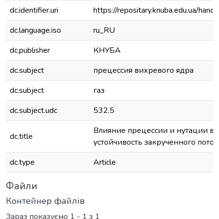
dc.identifier.uri
https://repositary.knuba.edu.ua/h
dc.language.iso
ru_RU
dc.publisher
КНУБА
dc.subject
прецессия вихревого ядра
dc.subject
газ
dc.subject.udc
532.5
Влияние прецессии и нутации ви
dc.title
устойчивость закрученного поток
dc.type
Article
Файли
Контейнер файлів
Зараз показуємо
1 - 1 з 1