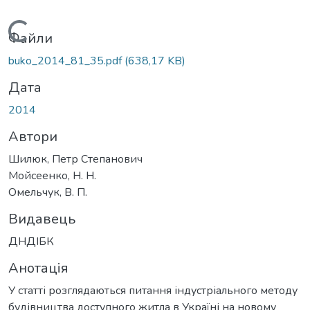
Вантажиться...
Файли
buko_2014_81_35.pdf
(638,17 KB)
Дата
2014
Автори
Шилюк, Петр Степанович
Мойсеенко, Н. Н.
Омельчук, В. П.
Видавець
ДНДІБК
Анотація
У статті розглядаються питання індустріального методу
будівництва доступного житла в Україні на новому