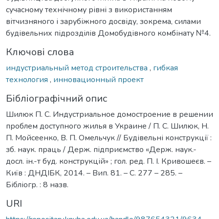
сучасному технічному рівні з використанням
вітчизняного і зарубіжного досвіду, зокрема, силами
будівельних підрозділів Домобудівного комбінату №4.
Ключові слова
индустриальный метод строительства
,
гибкая
технология
,
инновационный проект
Бібліографічний опис
Шилюк П. С. Индустриальное домостроение в решении
проблем доступного жилья в Украине / П. С. Шилюк, Н.
П. Мойсеенко, В. П. Омельчук // Будівельні конструкції :
зб. наук. праць / Держ. підприємство «Держ. наук.-
досл. ін.-т буд. конструкцій» ; гол. ред. П. І. Кривошеєв. –
Київ : ДНДІБК, 2014. – Вип. 81. – С. 277 – 285. –
Бібліогр. : 8 назв.
URI