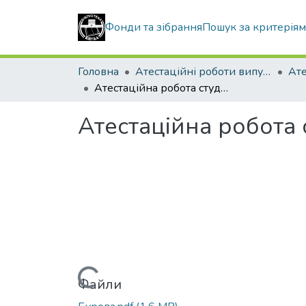
Фонди та зібрання
Пошук за критерія
Головна
Атестаційні роботи випускників
Атестаційна робота студентки Бурової Софії Юріївни
Атестаційна робота 
Вантажиться...
Файли