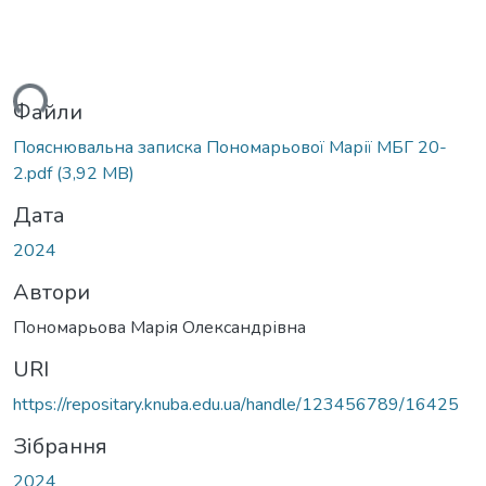
житься...
Файли
Пояснювальна записка Пономарьової Марії МБГ 20-
2.pdf
(3,92 MB)
Дата
2024
Автори
Пономарьова Марія Олександрівна
URI
https://repositary.knuba.edu.ua/handle/123456789/16425
Зібрання
2024