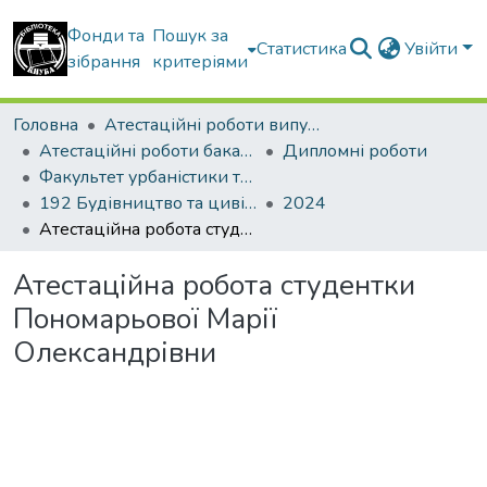
Фонди та
Пошук за
Статистика
Увійти
зібрання
критеріями
Головна
Атестаційні роботи випускників
Атестаційні роботи бакалаврів
Дипломні роботи
Факультет урбаністики та просторового планування
192 Будівництво та цивільна інженерія. Міське будівництво та господарство
2024
Атестаційна робота студентки Пономарьової Марії Олександрівни
Атестаційна робота студентки
Пономарьової Марії
Олександрівни