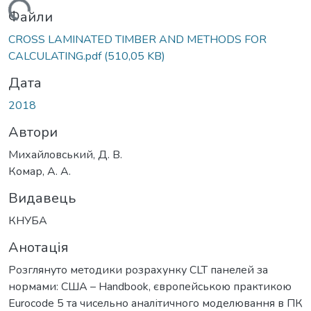
антажиться...
Файли
CROSS LAMINATED TIMBER AND METHODS FOR
CALCULATING.pdf
(510,05 KB)
Дата
2018
Автори
Михайловський, Д. В.
Комар, А. А.
Видавець
КНУБА
Анотація
Розглянуто методики розрахунку CLT панелей за
нормами: США – Handbook, європейською практикою
Eurocode 5 та чисельно аналітичного моделювання в ПК