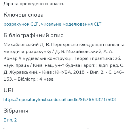
Ліра та проведено їх аналіз.
Ключові слова
розрахунок CLT
,
чисельне моделювання CLT
Бібліографічний опис
Михайловський Д. В. Перехресно клеєдощаті панелі та
методи їх розрахунку / Д. В. Михайловський, А. А.
Комар // Будівельні конструкції. Теорія і практика : зб.
наук. праць / Київ. нац. ун-т буд-ва і архіт. ; відп. ред. О.
Д. Журавський. - Київ : КНУБА, 2018. - Вип. 2. - С. 146-
153. – Бібліогр. : 4 назв.
URI
https://repositary.knuba.edu.ua/handle/987654321/503
Зібрання
Вип. 2