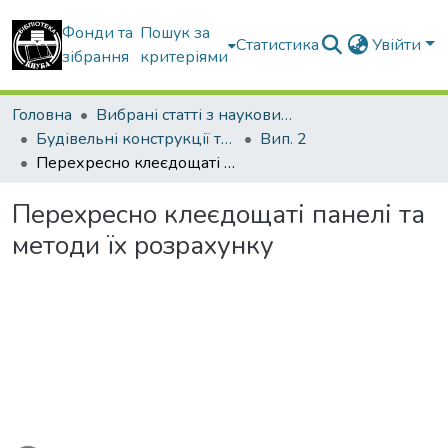
Фонди та
Пошук за
Статистика
Увійти
зібрання
критеріями
Головна
Вибрані статті з наукових збірників КНУБА
Будівельні конструкції теорія і практика
Вип. 2
Перехресно клеєдощаті панелі та методи їх розрахунку
Перехресно клеєдощаті панелі та
методи їх розрахунку