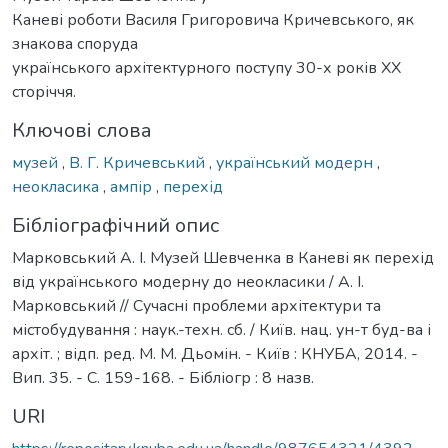
Каневі роботи Василя Григоровича Кричевського, як
знакова споруда
українського архітектурного поступу 30-х років ХХ
сторіччя.
Ключові слова
музей
,
В. Г. Кричевський
,
український модерн
,
неокласика
,
ампір
,
перехід
Бібліографічний опис
Марковський А. І. Музей Шевченка в Каневі як перехід
від українського модерну до неокласики / А. І.
Марковський // Сучасні проблеми архітектури та
містобудування : наук.-техн. сб. / Київ. нац. ун-т буд-ва і
архіт. ; відп. ред. М. М. Дьомін. - Київ : КНУБА, 2014. -
Вип. 35. - С. 159-168. - Бібліогр : 8 назв.
URI