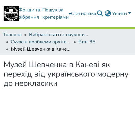
Фонди та
Пошук за
Статистика
Увійти
зібрання
критеріями
Головна
Вибрані статті з наукових збірників КНУБА
Сучасні проблеми архітектури та містобудування
Вип. 35
Музей Шевченка в Каневі як перехід від українського модерну до неокласики
Музей Шевченка в Каневі як
перехід від українського модерну
до неокласики