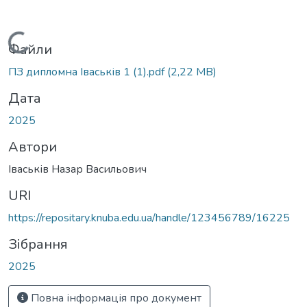
Вантажиться...
Файли
ПЗ дипломна Іваськів 1 (1).pdf
(2,22 MB)
Дата
2025
Автори
Іваськів Назар Васильович
URI
https://repositary.knuba.edu.ua/handle/123456789/16225
Зібрання
2025
Повна інформація про документ