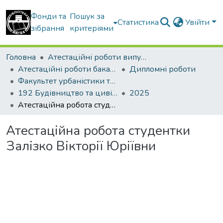
Фонди та
Пошук за
Статистика
Увійти
зібрання
критеріями
Головна
Атестаційні роботи випускників
Атестаційні роботи бакалаврів
Дипломні роботи
Факультет урбаністики та просторового планування
192 Будівництво та цивільна інженерія. Міське будівництво та господарство
2025
Атестаційна робота студентки Залізко Вікторії Юріївни
Атестаційна робота студентки
Залізко Вікторії Юріївни